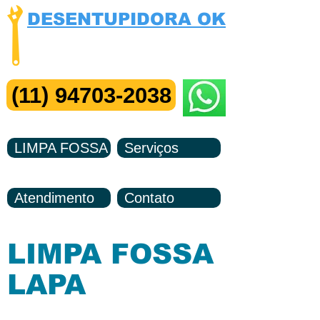
DESENTUPIDORA OK
Visita e Orçamento Grátis
Me Chame no ZAP
(11) 94703-2038
LIMPA FOSSA
Serviços
Atendimento
Contato
LIMPA FOSSA
LAPA