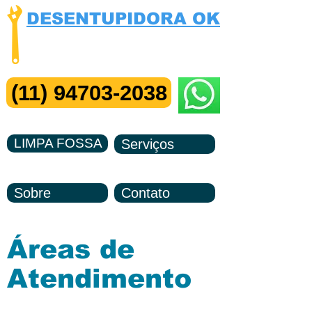
DESENTUPIDORA OK
Visita e Orçamento Grátis
Me Chame no ZAP
(11) 94703-2038
LIMPA FOSSA
Serviços
Sobre
Contato
Áreas de
Atendimento