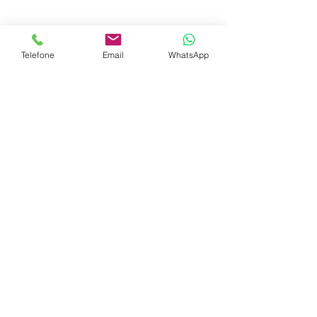
Limpa Fossa Pinheiros
Telefone
Email
WhatsApp
Limpa Fossa Raposo Tavares
Limpa Fossa Rio Pequeno
Limpa Fossa Vila Leopoldina
Limpa Fossa Vila Sônia