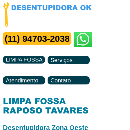
DESENTUPIDORA OK
Visita e Orçamento Grátis
Me Chame no ZAP
(11) 94703-2038
LIMPA FOSSA
Serviços
Atendimento
Contato
LIMPA FOSSA
RAPOSO TAVARES
Desentupidora Zona Oeste