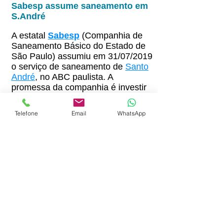
Sabesp assume saneamento em
S.André
A estatal
Sabesp
(Companhia de
Saneamento Básico do Estado de
São Paulo) assumiu em 31/07/2019
o serviço de saneamento de
Santo
André
, no ABC paulista. A
promessa da companhia é investir
mais de R$ 1,5 bilhão e acabar com
os problemas de falta de água em
Telefone
Email
WhatsApp
bairros da cidade em até seis
meses.
A Sabesp substituirá a
Semasa
,
empresa municipal que prestava o
serviço. O contrato de 40 anos
prevê obras para ampliar a
distribuição de água
,
coleta
e
tratamento de esgoto
.